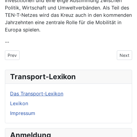
Investitionen und eine enge Abstimmung zwischen
Politik, Wirtschaft und Umweltverbänden. Als Teil des
TEN-T-Netzes wird das Kreuz auch in den kommenden
Jahrzehnten eine zentrale Rolle für die Mobilität in
Europa spielen.
--
Previous article: Fälschungen und Diebstahl
Next arti
Prev
Next
Transport-Lexikon
Das Transport-Lexikon
Lexikon
Impressum
Anmeldung