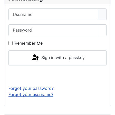
Username
Password
Show 
Remember Me
Sign in with a passkey
Log in
Forgot your password?
Forgot your username?