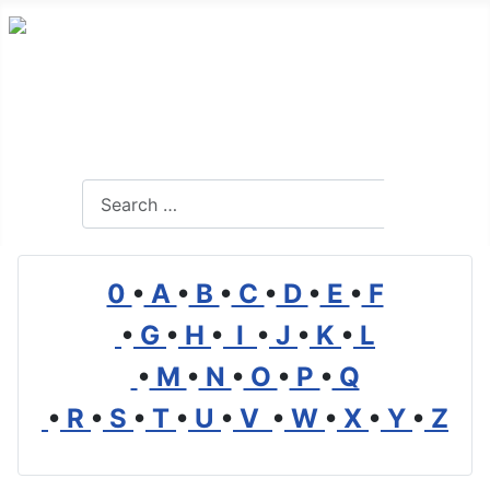
Alles Wissenswerte über Transport, Logistik und
Mobilität
Search
Search
0
•
A
•
B
•
C
•
D
•
E
•
F
•
G
•
H
•
I
•
J
•
K
•
L
•
M
•
N
•
O
•
P
•
Q
•
R
•
S
•
T
•
U
•
V
•
W
•
X
•
Y
•
Z