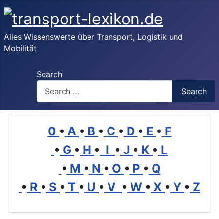
Alles Wissenswerte über Transport, Logistik und
Mobilität
Search
Search
0
•
A
•
B
•
C
•
D
•
E
•
F
•
G
•
H
•
I
•
J
•
K
•
L
•
M
•
N
•
O
•
P
•
Q
•
R
•
S
•
T
•
U
•
V
•
W
•
X
•
Y
•
Z