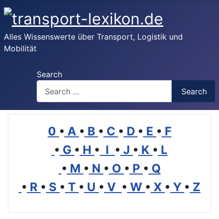
Alles Wissenswerte über Transport, Logistik und
Mobilität
Search
Search
0
•
A
•
B
•
C
•
D
•
E
•
F
•
G
•
H
•
I
•
J
•
K
•
L
•
M
•
N
•
O
•
P
•
Q
•
R
•
S
•
T
•
U
•
V
•
W
•
X
•
Y
•
Z