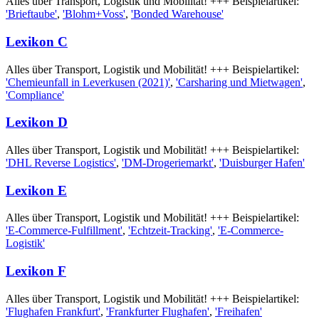
Alles über Transport, Logistik und Mobilität! +++ Beispielartikel:
'Brieftaube'
,
'Blohm+Voss'
,
'Bonded Warehouse'
Lexikon C
Alles über Transport, Logistik und Mobilität! +++ Beispielartikel:
'Chemieunfall in Leverkusen (2021)'
,
'Carsharing und Mietwagen'
,
'Compliance'
Lexikon D
Alles über Transport, Logistik und Mobilität! +++ Beispielartikel:
'DHL Reverse Logistics'
,
'DM-Drogeriemarkt'
,
'Duisburger Hafen'
Lexikon E
Alles über Transport, Logistik und Mobilität! +++ Beispielartikel:
'E-Commerce-Fulfillment'
,
'Echtzeit-Tracking'
,
'E-Commerce-
Logistik'
Lexikon F
Alles über Transport, Logistik und Mobilität! +++ Beispielartikel:
'Flughafen Frankfurt'
,
'Frankfurter Flughafen'
,
'Freihafen'