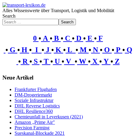
Alles Wissenswerte über Transport, Logistik und Mobilität
Search
Search
0
•
A
•
B
•
C
•
D
•
E
•
F
•
G
•
H
•
I
•
J
•
K
•
L
•
M
•
N
•
O
•
P
•
Q
•
R
•
S
•
T
•
U
•
V
•
W
•
X
•
Y
•
Z
Neue Artikel
Frankfurter Flughafen
DM-Drogeriemarkt
Soziale Infrastruktur
DHL Reverse Logistics
DHL Resilience360
Chemieunfall in Leverkusen (2021)
Amazon „Prime Air"
Precision Farming
Sueskanal-Blockade 2021