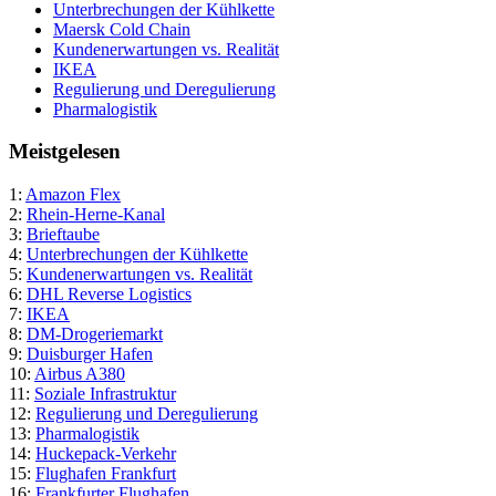
Unterbrechungen der Kühlkette
Maersk Cold Chain
Kundenerwartungen vs. Realität
IKEA
Regulierung und Deregulierung
Pharmalogistik
Meistgelesen
1:
Amazon Flex
2:
Rhein-Herne-Kanal
3:
Brieftaube
4:
Unterbrechungen der Kühlkette
5:
Kundenerwartungen vs. Realität
6:
DHL Reverse Logistics
7:
IKEA
8:
DM-Drogeriemarkt
9:
Duisburger Hafen
10:
Airbus A380
11:
Soziale Infrastruktur
12:
Regulierung und Deregulierung
13:
Pharmalogistik
14:
Huckepack-Verkehr
15:
Flughafen Frankfurt
16:
Frankfurter Flughafen