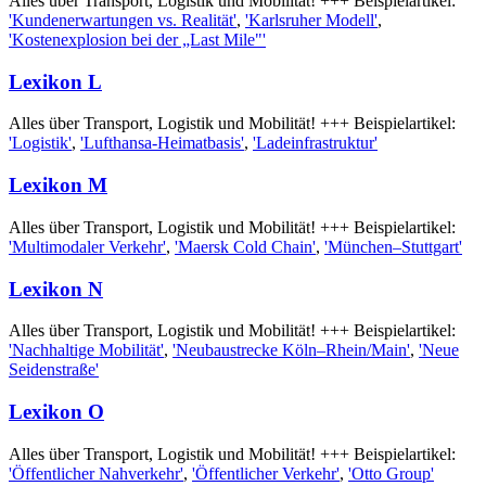
Alles über Transport, Logistik und Mobilität! +++ Beispielartikel:
'Kundenerwartungen vs. Realität'
,
'Karlsruher Modell'
,
'Kostenexplosion bei der „Last Mile"'
Lexikon L
Alles über Transport, Logistik und Mobilität! +++ Beispielartikel:
'Logistik'
,
'Lufthansa-Heimatbasis'
,
'Ladeinfrastruktur'
Lexikon M
Alles über Transport, Logistik und Mobilität! +++ Beispielartikel:
'Multimodaler Verkehr'
,
'Maersk Cold Chain'
,
'München–Stuttgart'
Lexikon N
Alles über Transport, Logistik und Mobilität! +++ Beispielartikel:
'Nachhaltige Mobilität'
,
'Neubaustrecke Köln–Rhein/Main'
,
'Neue
Seidenstraße'
Lexikon O
Alles über Transport, Logistik und Mobilität! +++ Beispielartikel:
'Öffentlicher Nahverkehr'
,
'Öffentlicher Verkehr'
,
'Otto Group'