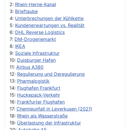
2:
Rhein-Herne-Kanal
3:
Brieftaube
4:
Unterbrechungen der Kühlkette
5:
Kundenerwartungen vs. Realität
6:
DHL Reverse Logistics
7:
DM-Drogeriemarkt
8:
IKEA
9:
Soziale Infrastruktur
10:
Duisburger Hafen
11:
Airbus A380
12:
Regulierung und Deregulierung
13:
Pharmalogistik
14:
Flughafen Frankfurt
15:
Huckepack-Verkehr
16:
Frankfurter Flughafen
17:
Chemieunfall in Leverkusen (2021)
18:
Rhein als Wasserstraße
19:
Überlastung der Infrastruktur
20:
Autobahn A5