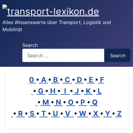
Alles Wissenswerte über Transport, Logistik und
Mobilität
Search
Search
0
•
A
•
B
•
C
•
D
•
E
•
F
•
G
•
H
•
I
•
J
•
K
•
L
•
M
•
N
•
O
•
P
•
Q
•
R
•
S
•
T
•
U
•
V
•
W
•
X
•
Y
•
Z