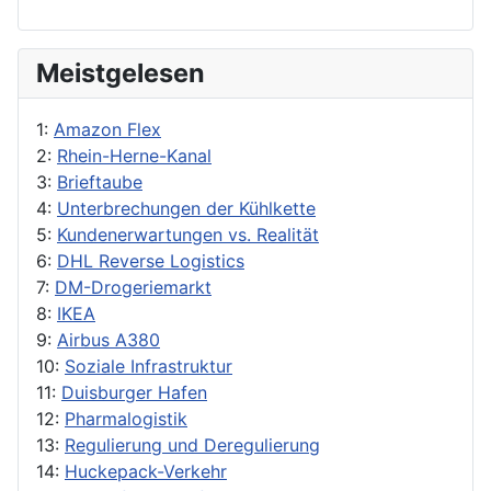
Meistgelesen
1:
Amazon Flex
2:
Rhein-Herne-Kanal
3:
Brieftaube
4:
Unterbrechungen der Kühlkette
5:
Kundenerwartungen vs. Realität
6:
DHL Reverse Logistics
7:
DM-Drogeriemarkt
8:
IKEA
9:
Airbus A380
10:
Soziale Infrastruktur
11:
Duisburger Hafen
12:
Pharmalogistik
13:
Regulierung und Deregulierung
14:
Huckepack-Verkehr