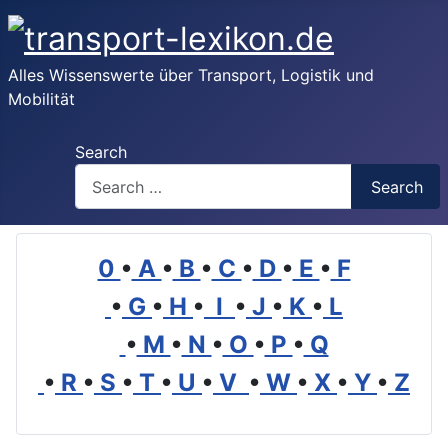
Alles Wissenswerte über Transport, Logistik und
Mobilität
Search
Search
0
•
A
•
B
•
C
•
D
•
E
•
F
•
G
•
H
•
I
•
J
•
K
•
L
•
M
•
N
•
O
•
P
•
Q
•
R
•
S
•
T
•
U
•
V
•
W
•
X
•
Y
•
Z