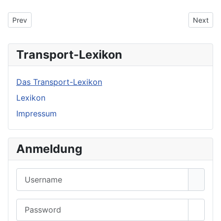
Previous article: DB Schenker Pharma
Next art
Prev
Next
Transport-Lexikon
Das Transport-Lexikon
Lexikon
Impressum
Anmeldung
Username
Password
Show 