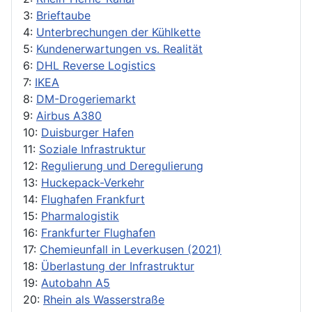
3:
Brieftaube
4:
Unterbrechungen der Kühlkette
5:
Kundenerwartungen vs. Realität
6:
DHL Reverse Logistics
7:
IKEA
8:
DM-Drogeriemarkt
9:
Airbus A380
10:
Duisburger Hafen
11:
Soziale Infrastruktur
12:
Regulierung und Deregulierung
13:
Huckepack-Verkehr
14:
Flughafen Frankfurt
15:
Pharmalogistik
16:
Frankfurter Flughafen
17:
Chemieunfall in Leverkusen (2021)
18:
Überlastung der Infrastruktur
19:
Autobahn A5
20:
Rhein als Wasserstraße