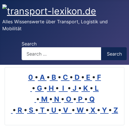
Alles Wissenswerte über Transport, Logistik und
Mobilität
Search
Search
0
•
A
•
B
•
C
•
D
•
E
•
F
•
G
•
H
•
I
•
J
•
K
•
L
•
M
•
N
•
O
•
P
•
Q
•
R
•
S
•
T
•
U
•
V
•
W
•
X
•
Y
•
Z