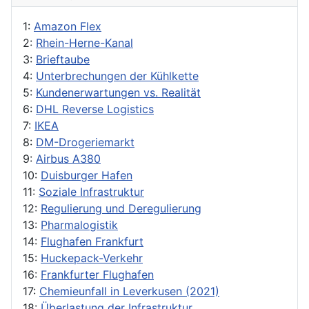
1:
Amazon Flex
2:
Rhein-Herne-Kanal
3:
Brieftaube
4:
Unterbrechungen der Kühlkette
5:
Kundenerwartungen vs. Realität
6:
DHL Reverse Logistics
7:
IKEA
8:
DM-Drogeriemarkt
9:
Airbus A380
10:
Duisburger Hafen
11:
Soziale Infrastruktur
12:
Regulierung und Deregulierung
13:
Pharmalogistik
14:
Flughafen Frankfurt
15:
Huckepack-Verkehr
16:
Frankfurter Flughafen
17:
Chemieunfall in Leverkusen (2021)
18:
Überlastung der Infrastruktur