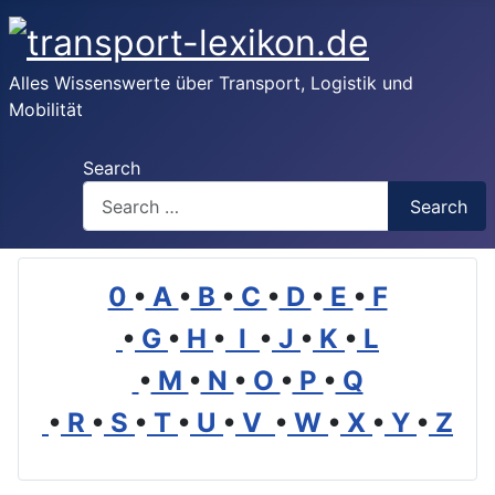
Alles Wissenswerte über Transport, Logistik und
Mobilität
Search
Search
0
•
A
•
B
•
C
•
D
•
E
•
F
•
G
•
H
•
I
•
J
•
K
•
L
•
M
•
N
•
O
•
P
•
Q
•
R
•
S
•
T
•
U
•
V
•
W
•
X
•
Y
•
Z