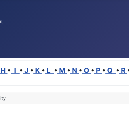
ät
H
•
I
•
J
•
K
•
L
•
M
•
N
•
O
•
P
•
Q
•
R
ity