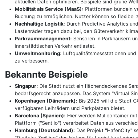
aktuellen Daten optimieren. Beispiele sind grüne We
Mobilität als Service (MaaS):
Plattformen bündeln ve
Buchung zu ermöglichen. Nutzer können so flexibel
Nachhaltige Logistik:
Durch Predictive Analytics und
Lastenräder tragen dazu bei, den Güterverkehr kliman
Parkraummanagement:
Sensoren in Parkhäusern un
innerstädtischen Verkehr entlastet.
Umweltmonitoring:
Luftqualitätsmessstationen und
zu verbessern.
Bekannte Beispiele
Singapur:
Die Stadt nutzt ein flächendeckendes Sen
bedarfsgerecht anzupassen. Das System "Virtual Singa
Kopenhagen (Dänemark):
Bis 2025 will die Stadt C
verfügbaren Leihrädern und Parkplätzen bietet.
Barcelona (Spanien):
Hier werden Müllcontainer mit
Plattform ("Sentilo") verarbeitet Daten aus verschie
Hamburg (Deutschland):
Das Projekt "HafenCity" se
"Digitaler Zwilling" des Hafens für Logistikoptimieru