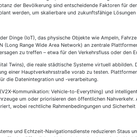
ptanz der Bevölkerung sind entscheidende Faktoren für den 
geplant werden, um skalierbare und zukunftsfähige Lösungen
 der Dinge (IoT), das physische Objekte wie Ampeln, Fahrz
(Long Range Wide Area Network) an zentrale Plattformen 
rsagen zu treffen – etwa für den Verkehrsfluss oder den E
gital Twins), die reale städtische Systeme virtuell abbilden
ung einer Hauptverkehrsstraße vorab zu testen. Plattforme
für die Datenintegration und -verarbeitung.
e (V2X-Kommunikation: Vehicle-to-Everything) und intellig
hrzeuge um oder priorisieren den öffentlichen Nahverkehr
iert, wobei rechtliche Rahmenbedingungen und Sicherheit 
eme und Echtzeit-Navigationsdienste reduzieren Staus und