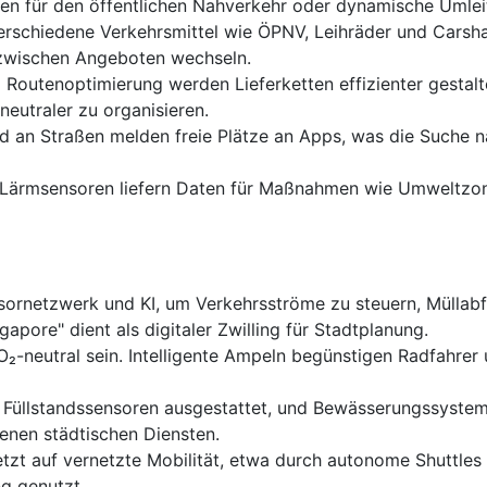
llen für den öffentlichen Nahverkehr oder dynamische Umlei
rschiedene Verkehrsmittel wie ÖPNV, Leihräder und Carsh
 zwischen Angeboten wechseln.
 Routenoptimierung werden Lieferketten effizienter gestal
eutraler zu organisieren.
d an Straßen melden freie Plätze an Apps, was die Suche 
 Lärmsensoren liefern Daten für Maßnahmen wie Umweltzon
sornetzwerk und KI, um Verkehrsströme zu steuern, Müllabf
pore" dient als digitaler Zwilling für Stadtplanung.
O₂-neutral sein. Intelligente Ampeln begünstigen Radfahre
 Füllstandssensoren ausgestattet, und Bewässerungssysteme
denen städtischen Diensten.
tzt auf vernetzte Mobilität, etwa durch autonome Shuttles 
ng genutzt.