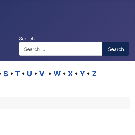
Search
Search
•
S
•
T
•
U
•
V
•
W
•
X
•
Y
•
Z