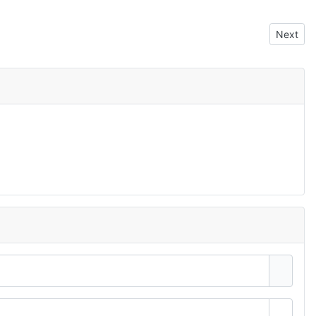
Next art
Next