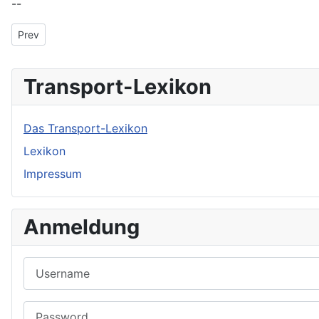
--
Previous article: Social Commerce
Prev
Transport-Lexikon
Das Transport-Lexikon
Lexikon
Impressum
Anmeldung
Username
Password