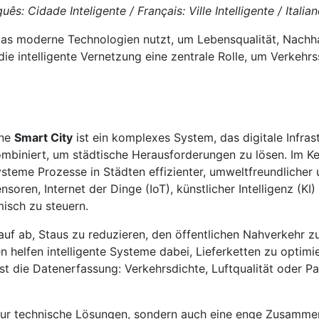
s: Cidade Inteligente / Français: Ville Intelligente / Italiano
as moderne Technologien nutzt, um Lebensqualität, Nachhalt
 die intelligente Vernetzung eine zentrale Rolle, um Verke
ine
Smart City
ist ein komplexes System, das digitale Infra
mbiniert, um städtische Herausforderungen zu lösen. Im K
steme Prozesse in Städten effizienter, umweltfreundlicher 
nsoren, Internet der Dinge (IoT), künstlicher Intelligenz (
isch zu steuern.
auf ab, Staus zu reduzieren, den öffentlichen Nahverkehr z
n helfen intelligente Systeme dabei, Lieferketten zu optim
ist die Datenerfassung: Verkehrsdichte, Luftqualität oder 
 nur technische Lösungen, sondern auch eine enge Zusamm