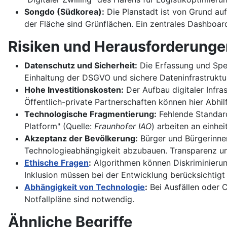
Songdo (Südkorea):
Die Planstadt ist von Grund auf
der Fläche sind Grünflächen. Ein zentrales Dashboar
Risiken und Herausforderunge
Datenschutz und Sicherheit:
Die Erfassung und Spei
Einhaltung der DSGVO und sichere Dateninfrastruktur
Hohe Investitionskosten:
Der Aufbau digitaler Infra
Öffentlich-private Partnerschaften können hier Abhil
Technologische Fragmentierung:
Fehlende Standard
Platform" (Quelle:
Fraunhofer IAO
) arbeiten an einhei
Akzeptanz der Bevölkerung:
Bürger und Bürgerinne
Technologieabhängigkeit abzubauen. Transparenz und
Ethische Fragen
:
Algorithmen können Diskriminierun
Inklusion müssen bei der Entwicklung berücksichtigt
Abhängigkeit von Technologie
:
Bei Ausfällen oder 
Notfallpläne sind notwendig.
Ähnliche Begriffe