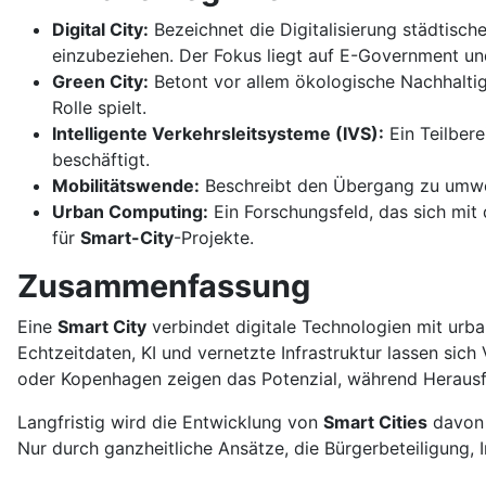
Digital City:
Bezeichnet die Digitalisierung städtisch
einzubeziehen. Der Fokus liegt auf E-Government und 
Green City:
Betont vor allem ökologische Nachhalti
Rolle spielt.
Intelligente Verkehrsleitsysteme (IVS):
Ein Teilber
beschäftigt.
Mobilitätswende:
Beschreibt den Übergang zu umwelt
Urban Computing:
Ein Forschungsfeld, das sich mit
für
Smart-City
-Projekte.
Zusammenfassung
Eine
Smart City
verbindet digitale Technologien mit urban
Echtzeitdaten, KI und vernetzte Infrastruktur lassen si
oder Kopenhagen zeigen das Potenzial, während Herausf
Langfristig wird die Entwicklung von
Smart Cities
davon 
Nur durch ganzheitliche Ansätze, die Bürgerbeteiligung, I