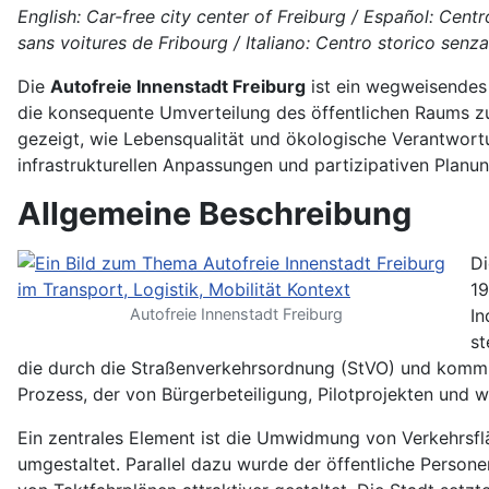
English: Car-free city center of Freiburg / Español: Cen
sans voitures de Fribourg / Italiano: Centro storico senz
Die
Autofreie Innenstadt Freiburg
ist ein wegweisendes
die konsequente Umverteilung des öffentlichen Raums z
gezeigt, wie Lebensqualität und ökologische Verantwort
infrastrukturellen Anpassungen und partizipativen Planu
Allgemeine Beschreibung
D
19
Autofreie Innenstadt Freiburg
In
st
die durch die Straßenverkehrsordnung (StVO) und kommuna
Prozess, der von Bürgerbeteiligung, Pilotprojekten und w
Ein zentrales Element ist die Umwidmung von Verkehrs
umgestaltet. Parallel dazu wurde der öffentliche Perso