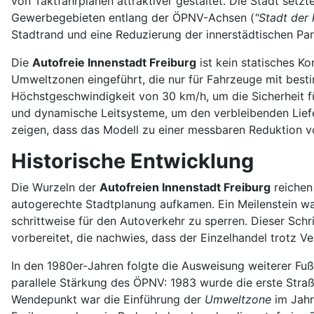
von Taktfahrplänen attraktiver gestaltet. Die Stadt se
Gewerbegebieten entlang der ÖPNV-Achsen (
"Stadt der
Stadtrand und eine Reduzierung der innerstädtischen Par
Die
Autofreie Innenstadt Freiburg
ist kein statisches K
Umweltzonen eingeführt, die nur für Fahrzeuge mit best
Höchstgeschwindigkeit von 30 km/h, um die Sicherheit fü
und dynamische Leitsysteme, um den verbleibenden Liefer
zeigen, dass das Modell zu einer messbaren Reduktion v
Historische Entwicklung
Die Wurzeln der
Autofreien Innenstadt Freiburg
reichen 
autogerechte Stadtplanung aufkamen. Ein Meilenstein wa
schrittweise für den Autoverkehr zu sperren. Dieser Sch
vorbereitet, die nachwies, dass der Einzelhandel trotz V
In den 1980er-Jahren folgte die Ausweisung weiterer Fu
parallele Stärkung des ÖPNV: 1983 wurde die erste Straß
Wendepunkt war die Einführung der
Umweltzone
im Jahr