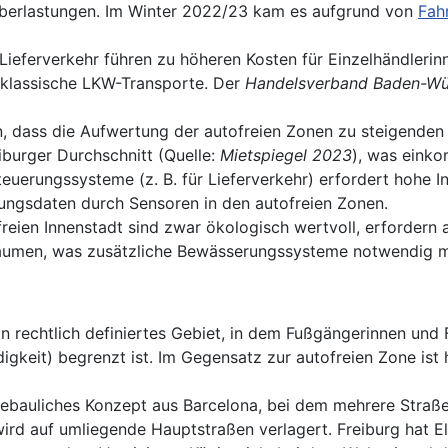
 Überlastungen. Im Winter 2022/23 kam es aufgrund von
Fah
ieferverkehr führen zu höheren Kosten für Einzelhändlerinn
s klassische LKW-Transporte. Der
Handelsverband Baden-Wü
n, dass die Aufwertung der autofreien Zonen zu steigenden 
burger Durchschnitt (Quelle:
Mietspiegel 2023
), was eink
uerungssysteme (z. B. für Lieferverkehr) erfordert hohe Inv
ngsdaten durch Sensoren in den autofreien Zonen.
reien Innenstadt sind zwar ökologisch wertvoll, erfordern
Bäumen, was zusätzliche Bewässerungssysteme notwendig 
n rechtlich definiertes Gebiet, in dem Fußgängerinnen un
keit) begrenzt ist. Im Gegensatz zur autofreien Zone ist h
ebauliches Konzept aus Barcelona, bei dem mehrere Straße
d auf umliegende Hauptstraßen verlagert. Freiburg hat E