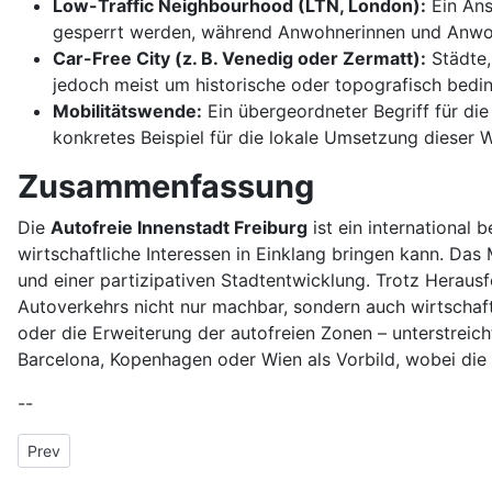
Low-Traffic Neighbourhood (LTN, London):
Ein Ans
gesperrt werden, während Anwohnerinnen und Anwohne
Car-Free City (z. B. Venedig oder Zermatt):
Städte,
jedoch meist um historische oder topografisch beding
Mobilitätswende:
Ein übergeordneter Begriff für di
konkretes Beispiel für die lokale Umsetzung dieser 
Zusammenfassung
Die
Autofreie Innenstadt Freiburg
ist ein international 
wirtschaftliche Interessen in Einklang bringen kann. Da
und einer partizipativen Stadtentwicklung. Trotz Heraus
Autoverkehrs nicht nur machbar, sondern auch wirtschaftl
oder die Erweiterung der autofreien Zonen – unterstreic
Barcelona, Kopenhagen oder Wien als Vorbild, wobei die
--
Previous article: Autobahnnetz
Prev