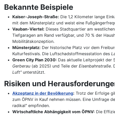
Bekannte Beispiele
Kaiser-Joseph-Straße:
Die 1,2 Kilometer lange Eink
mit dem Münsterplatz und weist eine Fußgängerfrequ
Vauban-Viertel:
Dieses Stadtquartier am westlichen 
Tiefgaragen am Rand verfügbar, und 70 % der Hausha
Mobilitätskonzeption.
Münsterplatz:
Der historische Platz vor dem Freibur
Kulturfestivals. Die Luftschadstoffmessstation des
L
Green City Plan 2030:
Das aktuelle Leitprojekt der 
Gerberau
(ab 2025) und Teile der
Eisenbahnstraße
.
Luft"
unterstützt.
Risiken und Herausforderunge
Akzeptanz in der Bevölkerung
:
Trotz der Erfolge g
zum ÖPNV in Kauf nehmen müssen. Eine Umfrage d
radikal" empfinden.
Wirtschaftliche Abhängigkeit vom ÖPNV:
Die Effizi