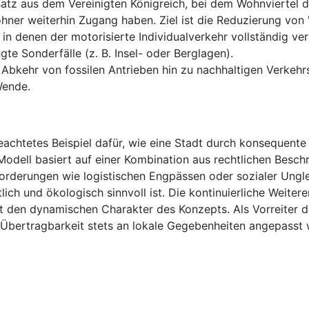
atz aus dem Vereinigten Königreich, bei dem Wohnviertel 
r weiterhin Zugang haben. Ziel ist die Reduzierung von "
 in denen der motorisierte Individualverkehr vollständig ver
te Sonderfälle (z. B. Insel- oder Berglagen).
e Abkehr von fossilen Antrieben hin zu nachhaltigen Verkeh
Wende.
beachtetes Beispiel dafür, wie eine Stadt durch konsequente
s Modell basiert auf einer Kombination aus rechtlichen Bes
forderungen wie logistischen Engpässen oder sozialer Ungle
ich und ökologisch sinnvoll ist. Die kontinuierliche Weite
ht den dynamischen Charakter des Konzepts. Als Vorreiter 
 Übertragbarkeit stets an lokale Gegebenheiten angepasst