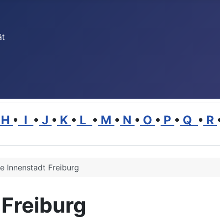
ät
H
•
I
•
J
•
K
•
L
•
M
•
N
•
O
•
P
•
Q
•
R
ie Innenstadt Freiburg
 Freiburg