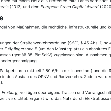
n Zonen mit einem Netz aus Protected Bike Lanes verbindet
preis
(2012) und dem
European Green Capital Award
(2020
e
ündel von Maßnahmen, die rechtliche, infrastrukturelle und
gungen der Straßenverkehrsordnung (StVO, § 45 Abs. 1) s
der
Fußgängerzone B
(um den Münsterplatz) ein absolutes F
ssen (gemäß 35. BImSchV) zugelassen sind. Ausnahmen gelte
Sondergenehmigung.
arkgebühren (aktuell 2,50 €/h in der Innenstadt) und die 
eßen in den Ausbau des ÖPNV und Radverkehrs. Zudem wurde
d.
 Freiburg
) verfügen über eigene Trassen und Vorrangschalt
eit verdichtet. Ergänzt wird das Netz durch Elektrobusse 