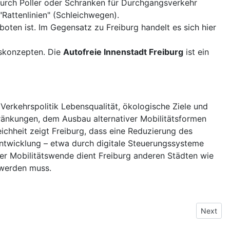
durch Poller oder Schranken für Durchgangsverkehr
Rattenlinien" (Schleichwegen).
boten ist. Im Gegensatz zu Freiburg handelt es sich hier
rskonzepten. Die
Autofreie Innenstadt Freiburg
ist ein
 Verkehrspolitik Lebensqualität, ökologische Ziele und
chränkungen, dem Ausbau alternativer Mobilitätsformen
ichheit zeigt Freiburg, dass eine Reduzierung des
rentwicklung – etwa durch digitale Steuerungssysteme
der Mobilitätswende dient Freiburg anderen Städten wie
 werden muss.
Next art
Next