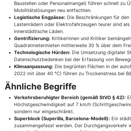
Baustellen oder Personalmangel) führen schnell zu
Mobilitätslösungen neu entfachten.
Logistische Engpässe:
Die Beschränkungen für den L
Lastenrädern oder Elektrofahrzeugen teurer sind al
innerstädtische Läden.
Gentrifizierung:
Kritikerinnen und Kritiker bemängel
Quadratmetermieten mittlerweile 30 % über dem Frei
Technologische Hürden:
Die Umsetzung digitaler Ste
Datenschutzbedenken bei der Erfassung von Bewegu
Klimaanpassung:
Die begrünten Flächen in der autof
2022 mit über 40 °C) führen zu Trockenstress bei 
Ähnliche Begriffe
Verkehrsberuhigter Bereich (gemäß StVO § 42):
Ei
Höchstgeschwindigkeit auf 7 km/h (Schrittgeschwindig
sondern nur eingeschränkt.
Superblock (Superilla, Barcelona-Modell):
Ein städt
zusammengefasst werden. Der Durchgangsverkehr wir