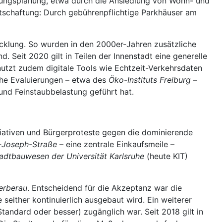
dlungsplanung, etwa durch die Ansiedlung von Wohn- und
irtschaftung: Durch gebührenpflichtige Parkhäuser am
wicklung. So wurden in den 2000er-Jahren zusätzliche
Seit 2020 gilt in Teilen der Innenstadt eine generelle
utzt zudem digitale Tools wie Echtzeit-Verkehrsdaten
che Evaluierungen – etwa des
Öko-Instituts Freiburg
–
und Feinstaubbelastung geführt hat.
itiativen und Bürgerproteste gegen die dominierende
r-Joseph-Straße
– eine zentrale Einkaufsmeile –
Stadtbauwesen der Universität Karlsruhe
(heute KIT)
erberau
. Entscheidend für die Akzeptanz war die
seither kontinuierlich ausgebaut wird. Ein weiterer
tandard oder besser) zugänglich war. Seit 2018 gilt in