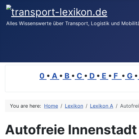
Alles Wissenswerte über Transport, Logistik und Mobilit
0
•
A
•
B
•
C
•
D
•
E
•
F
•
G
•
You are here:
Home
Lexikon
Lexikon A
Autofre
Autofreie Innenstadt