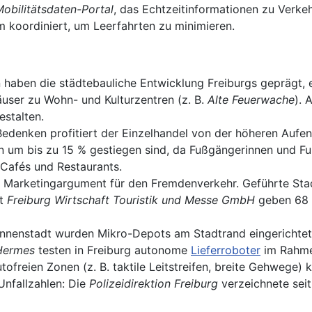
obilitätsdaten-Portal
, das Echtzeitinformationen zu Verk
orm koordiniert, um Leerfahrten zu minimieren.
 haben die städtebauliche Entwicklung Freiburgs geprägt,
ser zu Wohn- und Kulturzentren (z. B.
Alte Feuerwache
). 
stalten.
edenken profitiert der Einzelhandel von der höheren Aufent
n um bis zu 15 % gestiegen sind, da Fußgängerinnen und Fu
 Cafés und Restaurants.
les Marketingargument für den Fremdenverkehr. Geführte St
ut
Freiburg Wirtschaft Touristik und Messe GmbH
geben 68 %
Innenstadt wurden Mikro-Depots am Stadtrand eingerichtet,
Hermes
testen in Freiburg autonome
Lieferroboter
im Rahmen
utofreien Zonen (z. B. taktile Leitstreifen, breite Gehweg
nfallzahlen: Die
Polizeidirektion Freiburg
verzeichnete seit