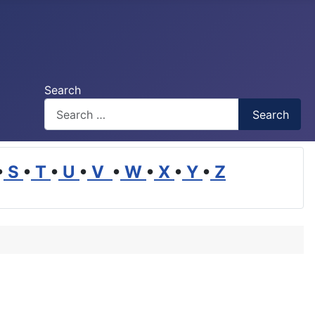
Search
Search
•
S
•
T
•
U
•
V
•
W
•
X
•
Y
•
Z