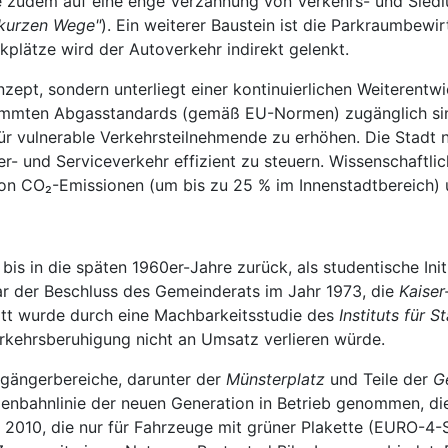
tzte zudem auf eine enge Verzahnung von Verkehrs- und Sie
 kurzen Wege"
). Ein weiterer Baustein ist die Parkraumbew
kplätze wird der Autoverkehr indirekt gelenkt.
onzept, sondern unterliegt einer kontinuierlichen Weiterent
immten Abgasstandards (gemäß EU-Normen) zugänglich sind. 
r vulnerable Verkehrsteilnehmende zu erhöhen. Die Stadt n
- und Serviceverkehr effizient zu steuern. Wissenschaftli
on CO₂-Emissionen (um bis zu 25 % im Innenstadtbereich) 
bis in die späten 1960er-Jahre zurück, als studentische In
r der Beschluss des Gemeinderats im Jahr 1973, die
Kaise
ritt wurde durch eine Machbarkeitsstudie des
Instituts für 
erkehrsberuhigung nicht an Umsatz verlieren würde.
ßgängerbereiche, darunter der
Münsterplatz
und Teile der
G
enbahnlinie der neuen Generation in Betrieb genommen, die 
 2010, die nur für Fahrzeuge mit grüner Plakette (EURO-4-S