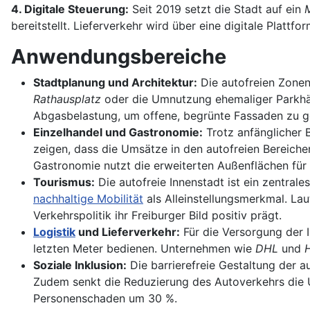
4. Digitale Steuerung:
Seit 2019 setzt die Stadt auf ein
M
bereitstellt. Lieferverkehr wird über eine digitale Plattf
Anwendungsbereiche
Stadtplanung und Architektur:
Die autofreien Zonen
Rathausplatz
oder die Umnutzung ehemaliger Parkhäu
Abgasbelastung, um offene, begrünte Fassaden zu ge
Einzelhandel und Gastronomie:
Trotz anfänglicher B
zeigen, dass die Umsätze in den autofreien Bereiche
Gastronomie nutzt die erweiterten Außenflächen für
Tourismus:
Die autofreie Innenstadt ist ein zentra
nachhaltige Mobilität
als Alleinstellungsmerkmal. La
Verkehrspolitik ihr Freiburger Bild positiv prägt.
Logistik
und Lieferverkehr:
Für die Versorgung der 
letzten Meter bedienen. Unternehmen wie
DHL
und
Soziale Inklusion:
Die barrierefreie Gestaltung der a
Zudem senkt die Reduzierung des Autoverkehrs die U
Personenschaden um 30 %.