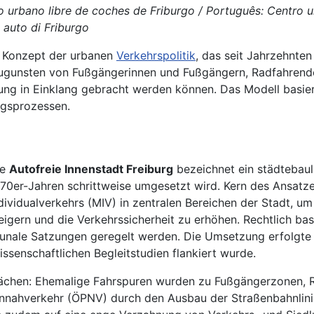
tro urbano libre de coches de Friburgo / Português: Centro u
a auto di Friburgo
 Konzept der urbanen
Verkehrspolitik
, das seit Jahrzehnten
ugunsten von Fußgängerinnen und Fußgängern, Radfahrende
ung in Einklang gebracht werden können. Das Modell basier
ngsprozessen.
ie
Autofreie Innenstadt Freiburg
bezeichnet ein städtebaul
70er-Jahren schrittweise umgesetzt wird. Kern des Ansatze
dividualverkehrs (MIV) in zentralen Bereichen der Stadt, um
eigern und die Verkehrssicherheit zu erhöhen. Rechtlich ba
le Satzungen geregelt werden. Die Umsetzung erfolgte nich
issenschaftlichen Begleitstudien flankiert wurde.
flächen: Ehemalige Fahrspuren wurden zu Fußgängerzonen,
nennahverkehr (ÖPNV) durch den Ausbau der Straßenbahnlin