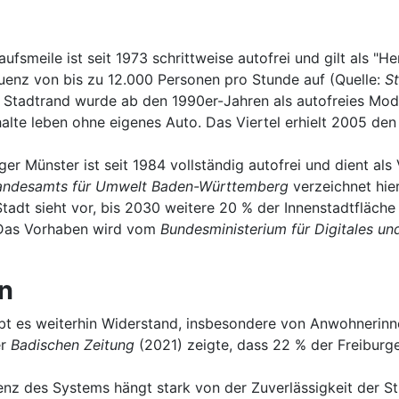
aufsmeile ist seit 1973 schrittweise autofrei und gilt als 
enz von bis zu 12.000 Personen pro Stunde auf (Quelle:
S
Stadtrand wurde ab den 1990er-Jahren als autofreies Modell
lte leben ohne eigenes Auto. Das Viertel erhielt 2005 de
ger Münster ist seit 1984 vollständig autofrei und dient al
andesamts für Umwelt Baden-Württemberg
verzeichnet hie
Stadt sieht vor, bis 2030 weitere 20 % der Innenstadtfläc
 Das Vorhaben wird vom
Bundesministerium für Digitales un
n
ibt es weiterhin Widerstand, insbesondere von Anwohnerin
er
Badischen Zeitung
(2021) zeigte, dass 22 % der Freiburger
enz des Systems hängt stark von der Zuverlässigkeit der S