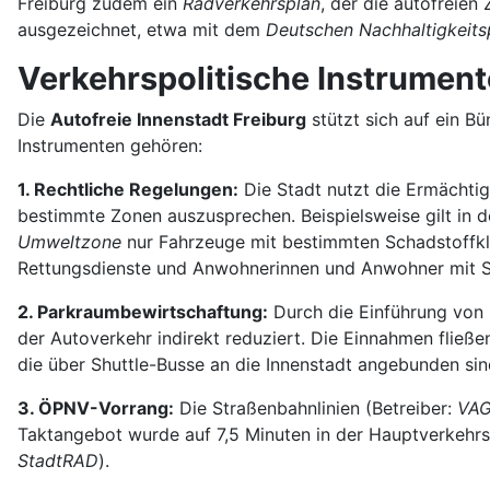
Freiburg zudem ein
Radverkehrsplan
, der die autofreie
ausgezeichnet, etwa mit dem
Deutschen Nachhaltigkeits
Verkehrspolitische Instrument
Die
Autofreie Innenstadt Freiburg
stützt sich auf ein B
Instrumenten gehören:
1. Rechtliche Regelungen:
Die Stadt nutzt die Ermächti
bestimmte Zonen auszusprechen. Beispielsweise gilt in 
Umweltzone
nur Fahrzeuge mit bestimmten Schadstoffkla
Rettungsdienste und Anwohnerinnen und Anwohner mit 
2. Parkraumbewirtschaftung:
Durch die Einführung von P
der Autoverkehr indirekt reduziert. Die Einnahmen fli
die über Shuttle-Busse an die Innenstadt angebunden sin
3. ÖPNV-Vorrang:
Die Straßenbahnlinien (Betreiber:
VAG
Taktangebot wurde auf 7,5 Minuten in der Hauptverkehrsz
StadtRAD
).