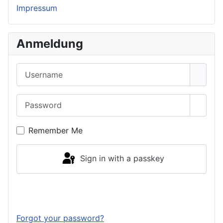
Impressum
Anmeldung
Username
Password
Show 
Remember Me
Sign in with a passkey
Log in
Forgot your password?