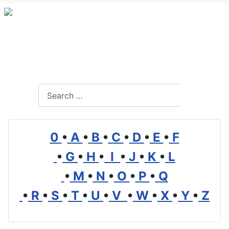
Alles Wissenswerte über Transport, Logistik und
Mobilität
Search
Search
0
•
A
•
B
•
C
•
D
•
E
•
F
•
G
•
H
•
I
•
J
•
K
•
L
•
M
•
N
•
O
•
P
•
Q
•
R
•
S
•
T
•
U
•
V
•
W
•
X
•
Y
•
Z