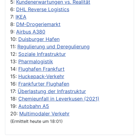
5:
Kundenerwartungen vs. Realität
6:
DHL Reverse Logistics
7:
IKEA
8:
DM-Drogeriemarkt
9:
Airbus A380
10:
Duisburger Hafen
11:
Regulierung und Deregulierung
12:
Soziale Infrastruktur
13:
Pharmalogistik
14:
Flughafen Frankfurt
15:
Huckepack-Verkehr
16:
Frankfurter Flughafen
17:
Überlastung der Infrastruktur
18:
Chemieunfall in Leverkusen (2021)
19:
Autobahn A5
20:
Multimodaler Verkehr
(Ermittelt heute um 18:01)