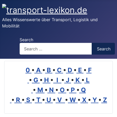
Alles Wissenswerte über Transport, Logistik und
Mobilität
Search
Search
0
•
A
•
B
•
C
•
D
•
E
•
F
•
G
•
H
•
I
•
J
•
K
•
L
•
M
•
N
•
O
•
P
•
Q
•
R
•
S
•
T
•
U
•
V
•
W
•
X
•
Y
•
Z