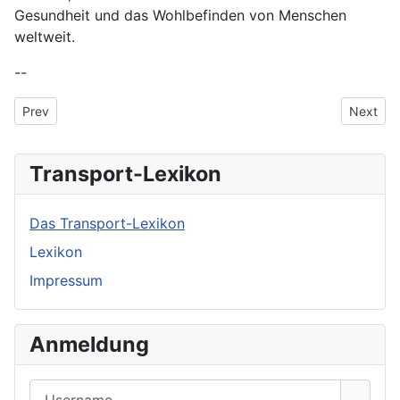
Gesundheit und das Wohlbefinden von Menschen
weltweit.
--
Previous article: Precision Farming
Next art
Prev
Next
Transport-Lexikon
Das Transport-Lexikon
Lexikon
Impressum
Anmeldung
Username