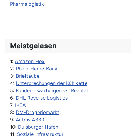
Pharmalogistik
Meistgelesen
1:
Amazon Flex
2:
Rhein-Herne-Kanal
3:
Brieftaube
4:
Unterbrechungen der Kühlkette
5:
Kundenerwartungen vs. Realität
6:
DHL Reverse Logistics
7:
IKEA
8:
DM-Drogeriemarkt
9:
Airbus A380
10:
Duisburger Hafen
11:
Soziale Infrastruktur