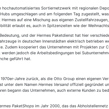
in hochautomatisiertes Sortiernetzwerk mit regionalen Dep
 Hubs umgeschlagen und am folgenden Tag zugestellt, was e
etzt Hermes auf eine Mischung aus eigenen Zustellfahrzeug
ibilität erlaubt es, auch in Spitzenzeiten wie der Weihnacht
edeutung, und der Hermes Paketdienst hat hier verschieden
fahrzeuge in deutschen Innenstädten elektrisch betrieben w
rte. Zudem kooperiert das Unternehmen mit Projekten zu
ert werden jedoch die Arbeitsbedingungen bei Subunternehme
nche geführt hat.
e 1970er-Jahre zurück, als die Otto Group einen eigenen V
enst unter dem Namen
Hermes Versand
offiziell gegründet u
hren begann das Unternehmen, auch externe Kunden zu bedi
ermes PaketShops
im Jahr 2000, das das Abholstellennetz r