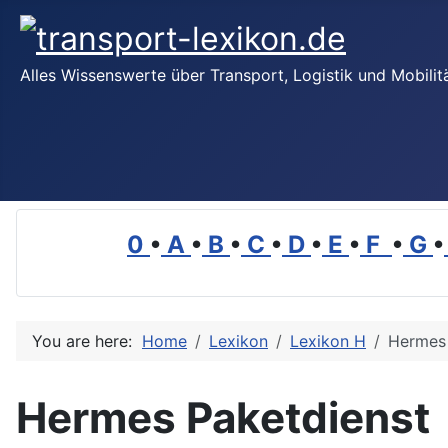
Alles Wissenswerte über Transport, Logistik und Mobilit
0
•
A
•
B
•
C
•
D
•
E
•
F
•
G
•
You are here:
Home
Lexikon
Lexikon H
Hermes 
Hermes Paketdienst