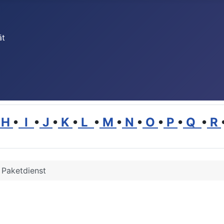
ät
H
•
I
•
J
•
K
•
L
•
M
•
N
•
O
•
P
•
Q
•
R
Paketdienst