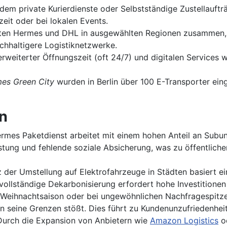
m private Kurierdienste oder Selbstständige Zustellaufträ
it oder bei lokalen Events.
ten Hermes und DHL in ausgewählten Regionen zusammen, u
achhaltigere Logistiknetzwerke.
rweiterter Öffnungszeit (oft 24/7) und digitalen Services
es Green City
wurden in Berlin über 100 E-Transporter eing
n
mes Paketdienst arbeitet mit einem hohen Anteil an Subun
stung und fehlende soziale Absicherung, was zu öffentlich
 der Umstellung auf Elektrofahrzeuge in Städten basiert ein
vollständige Dekarbonisierung erfordert hohe Investitionen
Weihnachtsaison oder bei ungewöhnlichen Nachfragespitze
n seine Grenzen stößt. Dies führt zu Kundenunzufriedenhe
urch die Expansion von Anbietern wie
Amazon Logistics
od