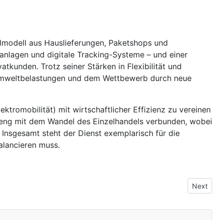
ellmodell aus Hauslieferungen, Paketshops und
ranlagen und digitale Tracking-Systeme – und einer
unden. Trotz seiner Stärken in Flexibilität und
 Umweltbelastungen und dem Wettbewerb durch neue
ktromobilität) mit wirtschaftlicher Effizienz zu vereinen
i eng mit dem Wandel des Einzelhandels verbunden, wobei
nsgesamt steht der Dienst exemplarisch für die
lancieren muss.
Next art
Next