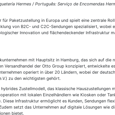
aquetería Hermes / Português: Serviço de Encomendas Hermes
r für Paketzustellung in Europa und spielt eine zentrale Rol
cklung von B2C- und C2C-Sendungen spezialisiert, wobei e
ologischer Innovation und flächendeckender Infrastruktur 
kunternehmen mit Hauptsitz in Hamburg, das sich auf die n
 den Versandhandel der Otto Group konzipiert, entwickelte es
Unternehmen operiert in über 20 Ländern, wobei der deutsc
.V.
) zu den wichtigsten gehört.
 hybrides Zustellmodell, das klassische Hauszustellungen m
ooperation mit lokalen Einzelhändlern wie Kiosken oder Tan
). Diese Infrastruktur ermöglicht es Kunden, Sendungen fl
. Zudem setzt das Unternehmen auf digitale Lösungen wie 
onen bietet.