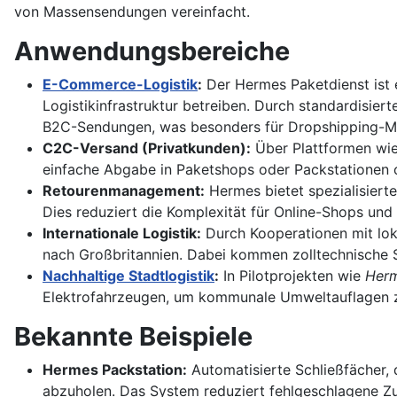
von Massensendungen vereinfacht.
Anwendungsbereiche
E-Commerce-Logistik
:
Der Hermes Paketdienst ist e
Logistikinfrastruktur betreiben. Durch standardisie
B2C-Sendungen, was besonders für Dropshipping-Mod
C2C-Versand (Privatkunden):
Über Plattformen wie
einfache Abgabe in Paketshops oder Packstationen o
Retourenmanagement:
Hermes bietet spezialisiert
Dies reduziert die Komplexität für Online-Shops un
Internationale Logistik:
Durch Kooperationen mit lok
nach Großbritannien. Dabei kommen zolltechnische S
Nachhaltige Stadtlogistik
:
In Pilotprojekten wie
Herm
Elektrofahrzeugen, um kommunale Umweltauflagen zu 
Bekannte Beispiele
Hermes Packstation:
Automatisierte Schließfächer,
abzuholen. Das System reduziert fehlgeschlagene Zus