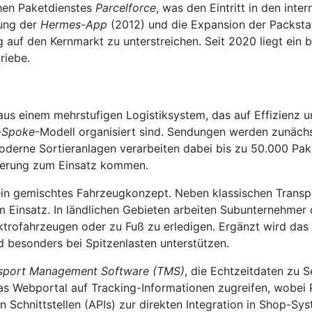
chen Paketdienstes
Parcelforce
, was den Eintritt in den inte
rung der
Hermes-App
(2012) und die Expansion der Packsta
auf den Kernmarkt zu unterstreichen. Seit 2020 liegt ein 
riebe.
s einem mehrstufigen Logistiksystem, das auf Effizienz und
-Spoke
-Modell organisiert sind. Sendungen werden zunächs
oderne Sortieranlagen verarbeiten dabei bis zu 50.000 Pak
ierung zum Einsatz kommen.
es ein gemischtes Fahrzeugkonzept. Neben klassischen Tr
 Einsatz. In ländlichen Gebieten arbeiten Subunternehmer 
ktrofahrzeugen oder zu Fuß zu erledigen. Ergänzt wird da
besonders bei Spitzenlasten unterstützen.
sport Management Software (TMS)
, die Echtzeitdaten zu 
as Webportal auf Tracking-Informationen zugreifen, wobei 
n Schnittstellen (APIs) zur direkten Integration in Shop-