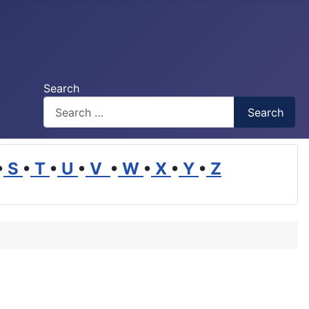
Search
Search
•
S
•
T
•
U
•
V
•
W
•
X
•
Y
•
Z