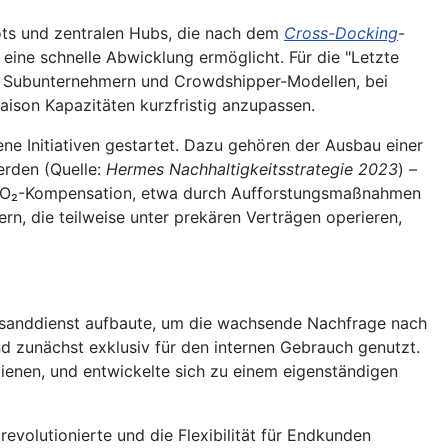
ots und zentralen Hubs, die nach dem
Cross-Docking
-
ine schnelle Abwicklung ermöglicht. Für die "Letzte
en, Subunternehmern und Crowdshipper-Modellen, bei
saison Kapazitäten kurzfristig anzupassen.
e Initiativen gestartet. Dazu gehören der Ausbau einer
erden (Quelle:
Hermes Nachhaltigkeitsstrategie 2023
) –
r CO₂-Kompensation, etwa durch Aufforstungsmaßnahmen
rn, die teilweise unter prekären Verträgen operieren,
ersanddienst aufbaute, um die wachsende Nachfrage nach
nd zunächst exklusiv für den internen Gebrauch genutzt.
enen, und entwickelte sich zu einem eigenständigen
evolutionierte und die Flexibilität für Endkunden