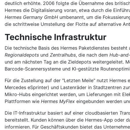
deutlich erhöhte. 2006 folgte die Übernahme des britis
Hermes die Digitalisierung voran, etwa durch die Einfüh
Hermes Germany GmbH
umbenannt, um die Fokussierung 
die schrittweise Umstellung der Flotte auf alternative Ant
Technische Infrastruktur
Die technische Basis des Hermes Paketdienstes besteht au
Regionaldepots
und
Zentralhubs
, die nach dem
Hub-and
und am nächsten Tag an die Zieldepots weitergeleitet. M
Barcode-Scannersysteme und KI-gestützte Routenoptim
Für die Zustellung auf der "Letzten Meile" nutzt Herm
Mercedes eSprinter) und Lastenräder in Stadtzentren zum
Mikro-Hubs eingerichtet werden, um Lieferungen mit Ele
Plattformen wie
Hermes MyFlex
eingebunden werden und 
Die IT-Infrastruktur basiert auf einer cloudbasierten
Tran
bereitstellt. Kunden können über die Hermes-App oder d
informieren. Für Geschäftskunden bietet das Unternehme