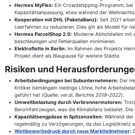
Hermes MyFlex:
Ein Crowdshipping-Programm, bei de
Kapazitätsanpassung, etwa während der Weihnachtsze
Kooperation mit DHL (Paketallianz):
Seit 2021 arbei
Leerfahrten zu reduzieren. Dies gilt als Modell für n
Hermes ParcelShop 2.0:
Moderne Abholstellen mit e
beschleunigen und Fehlerquellen minimieren.
Elektroflotte in Berlin:
Im Rahmen des Projekts
Herm
Projekt dient als Blaupause für weitere Städte.
Risiken und Herausforderunge
Arbeitsbedingungen bei Subunternehmern:
Der Her
Kritiker bemängeln niedrige Löhne, hohe Arbeitsbela
geführt hat (Quelle:
ver.di, Berichte 2019–2022
).
Umweltbelastung durch Verbrennermotoren:
Trotz
Benzinfahrzeugen, was die Klimabilanz belastet. Die 
Kapazitätsengpässe in Spitzenzeiten:
Während der 
regelmäßig zu Verzögerungen, da das Logistiknetz a
Wettbewerbsdruck durch neue Marktteilnehmer
:
D