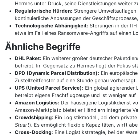
Hermes unter Druck, seine Dienstleistungen weiter z
Regulatorische Hürden:
Strengere Umweltauflagen i
kontinuierliche Anpassungen der Geschäftsprozesse,
Technologische Abhängigkeit:
Störungen in der IT-I
etwa im Fall eines Ransomware-Angriffs auf einen Lo
Ähnliche Begriffe
DHL Paket:
Ein weiterer großer deutscher Paketdiens
betreibt. Im Gegensatz zu Hermes liegt der Fokus st
DPD (Dynamic Parcel Distribution):
Ein europäische
Zustellzeitfenster auf eine Stunde genau vorhersagt.
UPS (United Parcel Service):
Ein global agierender
betreibt eigene Frachtflugzeuge und ist weniger auf 
Amazon Logistics:
Der hauseigene Logistikdienst vo
Amazon-Marktplatz bietet er Händlern integrierte Ve
Crowdshipping:
Ein Logistikmodell, bei dem privat
Stuart
). Es ermöglicht flexible Kapazitäten, wirft ab
Cross-Docking:
Eine Logistikstrategie, bei der War