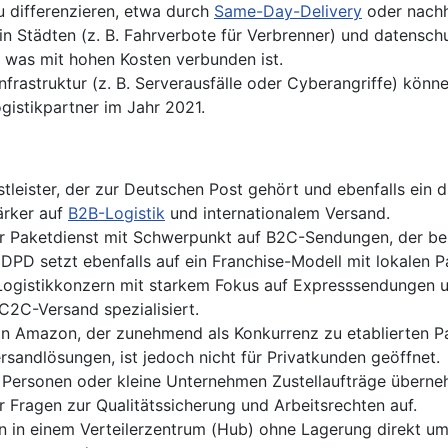
u differenzieren, etwa durch
Same-Day-Delivery
oder nachh
n Städten (z. B. Fahrverbote für Verbrenner) und datensc
 was mit hohen Kosten verbunden ist.
nfrastruktur (z. B. Serverausfälle oder Cyberangriffe) kön
gistikpartner im Jahr 2021.
tleister, der zur Deutschen Post gehört und ebenfalls ein 
ärker auf
B2B-Logistik
und internationalem Versand.
r Paketdienst mit Schwerpunkt auf B2C-Sendungen, der be
 DPD setzt ebenfalls auf ein Franchise-Modell mit lokalen P
 Logistikkonzern mit starkem Fokus auf Expresssendungen 
C2C-Versand spezialisiert.
n Amazon, der zunehmend als Konkurrenz zu etablierten Pak
rsandlösungen, ist jedoch nicht für Privatkunden geöffnet.
e Personen oder kleine Unternehmen Zustellaufträge überne
er Fragen zur Qualitätssicherung und Arbeitsrechten auf.
en in einem Verteilerzentrum (Hub) ohne Lagerung direkt u