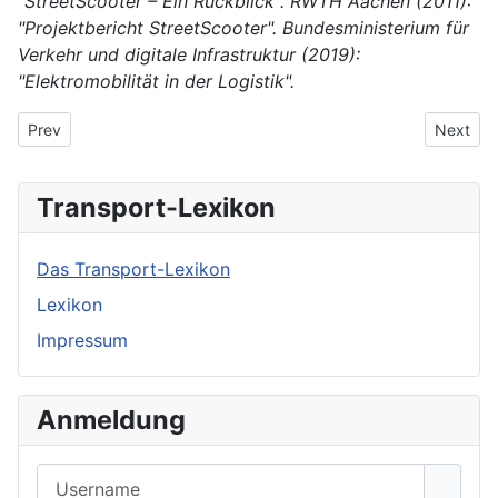
"StreetScooter – Ein Rückblick". RWTH Aachen (2011):
"Projektbericht StreetScooter". Bundesministerium für
Verkehr und digitale Infrastruktur (2019):
"Elektromobilität in der Logistik".
Previous article: DHL Resilience360
Next art
Prev
Next
Transport-Lexikon
Das Transport-Lexikon
Lexikon
Impressum
Anmeldung
Username