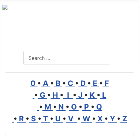
Alles Wissenswerte über Transport, Logistik und
Mobilität
Search
Search
0
•
A
•
B
•
C
•
D
•
E
•
F
•
G
•
H
•
I
•
J
•
K
•
L
•
M
•
N
•
O
•
P
•
Q
•
R
•
S
•
T
•
U
•
V
•
W
•
X
•
Y
•
Z