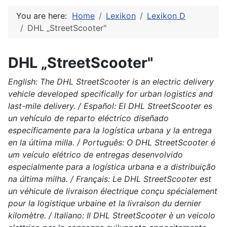
You are here:
Home
Lexikon
Lexikon D
DHL „StreetScooter"
DHL „StreetScooter"
English: The DHL StreetScooter is an electric delivery
vehicle developed specifically for urban logistics and
last-mile delivery. / Español: El DHL StreetScooter es
un vehículo de reparto eléctrico diseñado
específicamente para la logística urbana y la entrega
en la última milla. / Português: O DHL StreetScooter é
um veículo elétrico de entregas desenvolvido
especialmente para a logística urbana e a distribuição
na última milha. / Français: Le DHL StreetScooter est
un véhicule de livraison électrique conçu spécialement
pour la logistique urbaine et la livraison du dernier
kilomètre. / Italiano: Il DHL StreetScooter è un veicolo