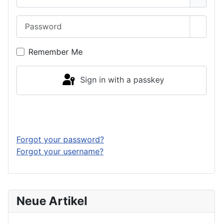
Password
Show 
Remember Me
Sign in with a passkey
Log in
Forgot your password?
Forgot your username?
Neue Artikel