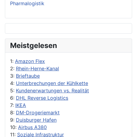
Pharmalogistik
Meistgelesen
1:
Amazon Flex
2:
Rhein-Herne-Kanal
3:
Brieftaube
4:
Unterbrechungen der Kühlkette
5:
Kundenerwartungen vs. Realität
6:
DHL Reverse Logistics
7:
IKEA
8:
DM-Drogeriemarkt
9:
Duisburger Hafen
10:
Airbus A380
11:
Soziale Infrastruktur