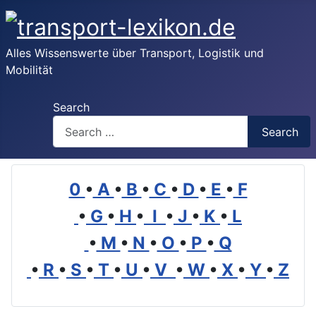
Alles Wissenswerte über Transport, Logistik und
Mobilität
Search
Search
0
•
A
•
B
•
C
•
D
•
E
•
F
•
G
•
H
•
I
•
J
•
K
•
L
•
M
•
N
•
O
•
P
•
Q
•
R
•
S
•
T
•
U
•
V
•
W
•
X
•
Y
•
Z