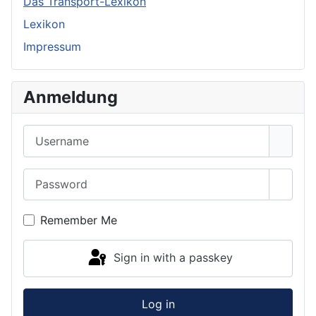
Das Transport-Lexikon
Lexikon
Impressum
Anmeldung
Username
Password
Show 
Remember Me
Sign in with a passkey
Log in