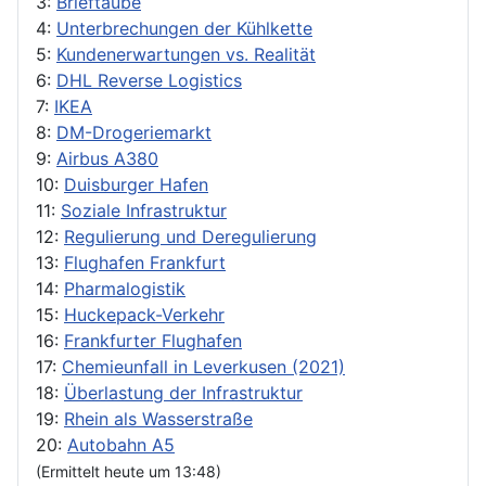
3:
Brieftaube
4:
Unterbrechungen der Kühlkette
5:
Kundenerwartungen vs. Realität
6:
DHL Reverse Logistics
7:
IKEA
8:
DM-Drogeriemarkt
9:
Airbus A380
10:
Duisburger Hafen
11:
Soziale Infrastruktur
12:
Regulierung und Deregulierung
13:
Flughafen Frankfurt
14:
Pharmalogistik
15:
Huckepack-Verkehr
16:
Frankfurter Flughafen
17:
Chemieunfall in Leverkusen (2021)
18:
Überlastung der Infrastruktur
19:
Rhein als Wasserstraße
20:
Autobahn A5
(Ermittelt heute um 13:48)