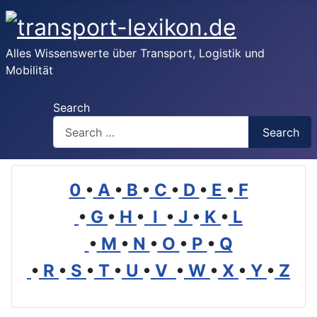
Alles Wissenswerte über Transport, Logistik und
Mobilität
Search
Search
0
•
A
•
B
•
C
•
D
•
E
•
F
•
G
•
H
•
I
•
J
•
K
•
L
•
M
•
N
•
O
•
P
•
Q
•
R
•
S
•
T
•
U
•
V
•
W
•
X
•
Y
•
Z