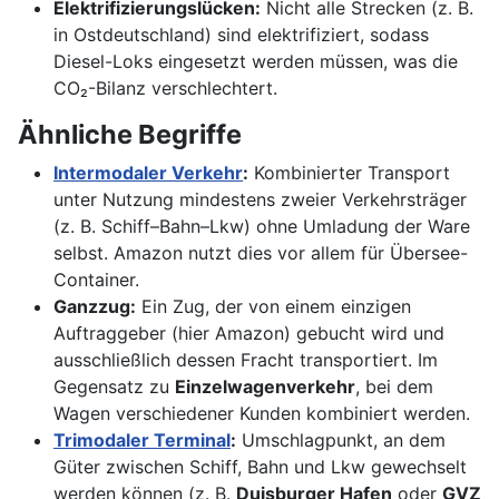
Elektrifizierungslücken:
Nicht alle Strecken (z. B.
in Ostdeutschland) sind elektrifiziert, sodass
Diesel-Loks eingesetzt werden müssen, was die
CO₂-Bilanz verschlechtert.
Ähnliche Begriffe
Intermodaler Verkehr
:
Kombinierter Transport
unter Nutzung mindestens zweier Verkehrsträger
(z. B. Schiff–Bahn–Lkw) ohne Umladung der Ware
selbst. Amazon nutzt dies vor allem für Übersee-
Container.
Ganzzug:
Ein Zug, der von einem einzigen
Auftraggeber (hier Amazon) gebucht wird und
ausschließlich dessen Fracht transportiert. Im
Gegensatz zu
Einzelwagenverkehr
, bei dem
Wagen verschiedener Kunden kombiniert werden.
Trimodaler Terminal
:
Umschlagpunkt, an dem
Güter zwischen Schiff, Bahn und Lkw gewechselt
werden können (z. B.
Duisburger Hafen
oder
GVZ