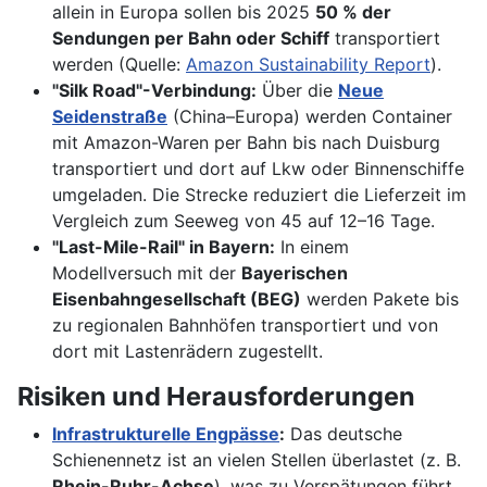
allein in Europa sollen bis 2025
50 % der
Sendungen per Bahn oder Schiff
transportiert
werden (Quelle:
Amazon Sustainability Report
).
"Silk Road"-Verbindung:
Über die
Neue
Seidenstraße
(China–Europa) werden Container
mit Amazon-Waren per Bahn bis nach Duisburg
transportiert und dort auf Lkw oder Binnenschiffe
umgeladen. Die Strecke reduziert die Lieferzeit im
Vergleich zum Seeweg von 45 auf 12–16 Tage.
"Last-Mile-Rail" in Bayern:
In einem
Modellversuch mit der
Bayerischen
Eisenbahngesellschaft (BEG)
werden Pakete bis
zu regionalen Bahnhöfen transportiert und von
dort mit Lastenrädern zugestellt.
Risiken und Herausforderungen
Infrastrukturelle Engpässe
:
Das deutsche
Schienennetz ist an vielen Stellen überlastet (z. B.
Rhein-Ruhr-Achse
), was zu Verspätungen führt.