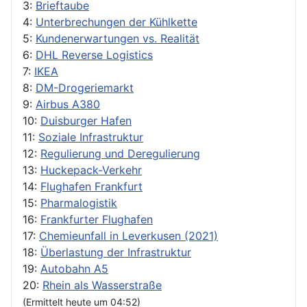
3:
Brieftaube
4:
Unterbrechungen der Kühlkette
5:
Kundenerwartungen vs. Realität
6:
DHL Reverse Logistics
7:
IKEA
8:
DM-Drogeriemarkt
9:
Airbus A380
10:
Duisburger Hafen
11:
Soziale Infrastruktur
12:
Regulierung und Deregulierung
13:
Huckepack-Verkehr
14:
Flughafen Frankfurt
15:
Pharmalogistik
16:
Frankfurter Flughafen
17:
Chemieunfall in Leverkusen (2021)
18:
Überlastung der Infrastruktur
19:
Autobahn A5
20:
Rhein als Wasserstraße
(Ermittelt heute um 04:52)