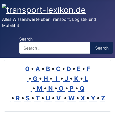
Alles Wissenswerte über Transport, Logistik und
Mobilität
Search
Search
0
•
A
•
B
•
C
•
D
•
E
•
F
•
G
•
H
•
I
•
J
•
K
•
L
•
M
•
N
•
O
•
P
•
Q
•
R
•
S
•
T
•
U
•
V
•
W
•
X
•
Y
•
Z