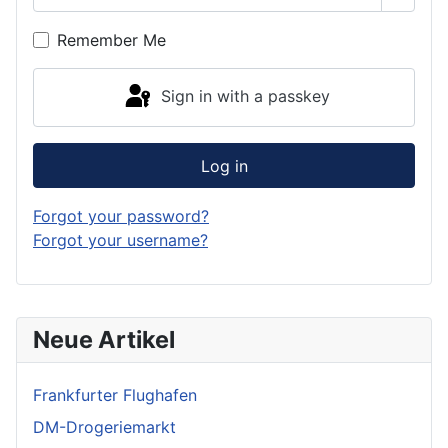
Show 
Remember Me
Sign in with a passkey
Log in
Forgot your password?
Forgot your username?
Neue Artikel
Frankfurter Flughafen
DM-Drogeriemarkt