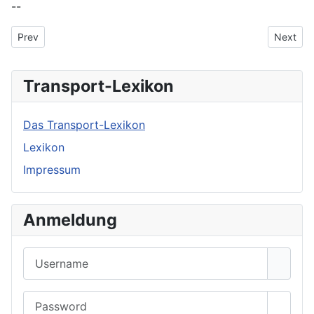
--
Previous article: Platooning
Next arti
Prev
Next
Transport-Lexikon
Das Transport-Lexikon
Lexikon
Impressum
Anmeldung
Username
Password