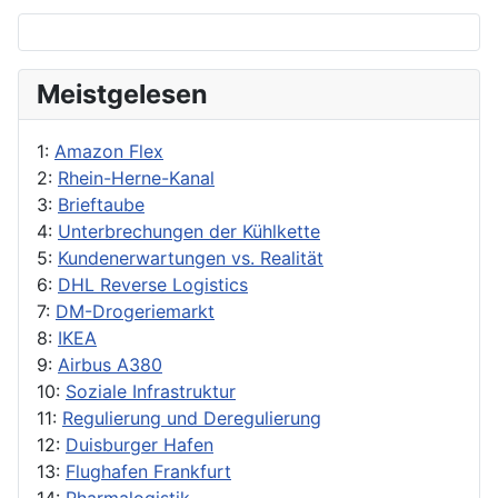
Meistgelesen
1:
Amazon Flex
2:
Rhein-Herne-Kanal
3:
Brieftaube
4:
Unterbrechungen der Kühlkette
5:
Kundenerwartungen vs. Realität
6:
DHL Reverse Logistics
7:
DM-Drogeriemarkt
8:
IKEA
9:
Airbus A380
10:
Soziale Infrastruktur
11:
Regulierung und Deregulierung
12:
Duisburger Hafen
13:
Flughafen Frankfurt