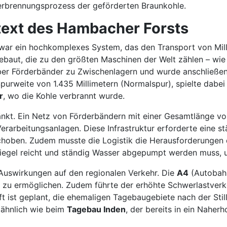
erbrennungsprozess der geförderten Braunkohle.
ext des Hambacher Forsts
war ein hochkomplexes System, das den Transport von Mill
baut, die zu den größten Maschinen der Welt zählen – wie
er Förderbänder zu Zwischenlagern und wurde anschließend
 Spurweite von 1.435 Millimetern (Normalspur), spielte dabe
r
, wo die Kohle verbrannt wurde.
änkt. Ein Netz von Förderbändern mit einer Gesamtlänge v
Verarbeitungsanlagen. Diese Infrastruktur erforderte eine 
choben. Zudem musste die Logistik die Herausforderunge
egel reicht und ständig Wasser abgepumpt werden muss, u
 Auswirkungen auf den regionalen Verkehr. Die
A4
(Autobah
 zu ermöglichen. Zudem führte der erhöhte Schwerlastverke
ft ist geplant, die ehemaligen Tagebaugebiete nach der Stil
 ähnlich wie beim
Tagebau Inden
, der bereits in ein Nahe