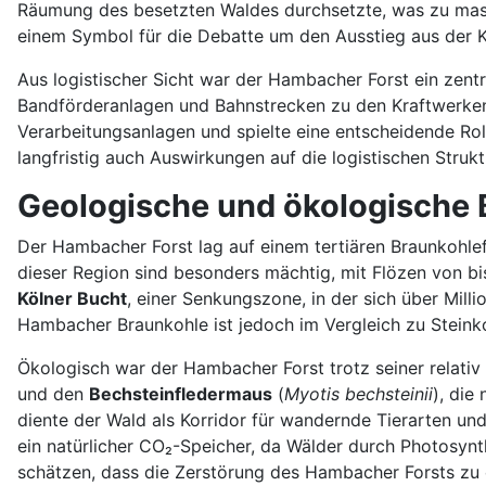
Räumung des besetzten Waldes durchsetzte, was zu massi
einem Symbol für die Debatte um den Ausstieg aus der 
Aus logistischer Sicht war der Hambacher Forst ein zent
Bandförderanlagen und Bahnstrecken zu den Kraftwerken
Verarbeitungsanlagen und spielte eine entscheidende Roll
langfristig auch Auswirkungen auf die logistischen Struk
Geologische und ökologische
Der Hambacher Forst lag auf einem tertiären Braunkohle
dieser Region sind besonders mächtig, mit Flözen von bi
Kölner Bucht
, einer Senkungszone, in der sich über Mil
Hambacher Braunkohle ist jedoch im Vergleich zu Steink
Ökologisch war der Hambacher Forst trotz seiner relati
und den
Bechsteinfledermaus
(
Myotis bechsteinii
), die
diente der Wald als Korridor für wandernde Tierarten un
ein natürlicher CO₂-Speicher, da Wälder durch Photosyn
schätzen, dass die Zerstörung des Hambacher Forsts zu 