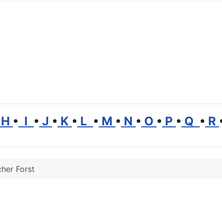
ät
H
•
I
•
J
•
K
•
L
•
M
•
N
•
O
•
P
•
Q
•
R
her Forst