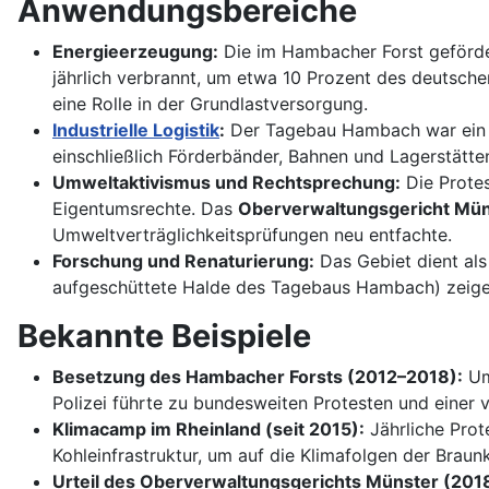
Anwendungsbereiche
Energieerzeugung:
Die im Hambacher Forst geförde
jährlich verbrannt, um etwa 10 Prozent des deutsch
eine Rolle in der Grundlastversorgung.
Industrielle Logistik
:
Der Tagebau Hambach war ein zen
einschließlich Förderbänder, Bahnen und Lagerstätten
Umweltaktivismus und Rechtsprechung:
Die Protes
Eigentumsrechte. Das
Oberverwaltungsgericht Mün
Umweltverträglichkeitsprüfungen neu entfachte.
Forschung und Renaturierung:
Das Gebiet dient als
aufgeschüttete Halde des Tagebaus Hambach) zeigen
Bekannte Beispiele
Besetzung des Hambacher Forsts (2012–2018):
Um
Polizei führte zu bundesweiten Protesten und einer v
Klimacamp im Rheinland (seit 2015):
Jährliche Prot
Kohleinfrastruktur, um auf die Klimafolgen der Bra
Urteil des Oberverwaltungsgerichts Münster (201