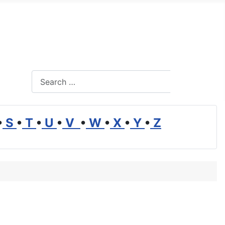
Search
Search
•
S
•
T
•
U
•
V
•
W
•
X
•
Y
•
Z