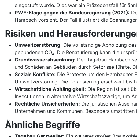
eingestuft wurde. Dies war ein Präzedenzfall für äh
RWE-Klage gegen die Bundesregierung (2021):
Der
Hambach vorsieht. Der Fall illustriert die Spannunge
Risiken und Herausforderunge
Umweltzerstörung:
Die vollständige Abholzung des
gebundenen CO₂. Die Renaturierung kann die ursprüng
Grundwasserabsenkung:
Der Tagebau Hambach senk
und Schäden an Gebäuden durch Setzrisse führte. Di
Soziale Konflikte:
Die Proteste um den Hambacher For
Umweltzerstörung. Die Polarisierung erschwert bis h
Wirtschaftliche Abhängigkeit:
Die Region ist seit ü
Investitionen in alternative Wirtschaftszweige, um A
Rechtliche Unsicherheiten:
Die juristischen Ausein
Unternehmen und Kommunen. Besonders umstritten ist 
Ähnliche Begriffe
Tagebau Garzweiler:
Ein weiterer großer Braunkohl