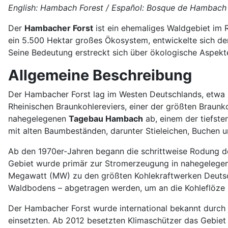
English: Hambach Forest / Español: Bosque de Hambach /
Der
Hambacher Forst
ist ein ehemaliges Waldgebiet im 
ein 5.500 Hektar großes Ökosystem, entwickelte sich der
Seine Bedeutung erstreckt sich über ökologische Aspekte h
Allgemeine Beschreibung
Der Hambacher Forst lag im Westen Deutschlands, etwa 30
Rheinischen Braunkohlereviers, einer der größten Braunko
nahegelegenen
Tagebau Hambach
ab, einem der tiefste
mit alten Baumbeständen, darunter Stieleichen, Buchen un
Ab den 1970er-Jahren begann die schrittweise Rodung 
Gebiet wurde primär zur Stromerzeugung in nahegeleg
Megawatt (MW) zu den größten Kohlekraftwerken Deutschl
Waldbodens – abgetragen werden, um an die Kohleflöze z
Der Hambacher Forst wurde international bekannt durch 
einsetzten. Ab 2012 besetzten Klimaschützer das Gebiet u