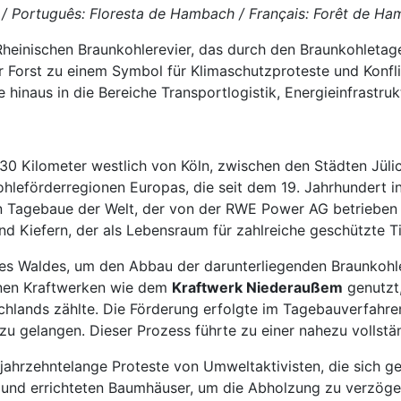
 Português: Floresta de Hambach / Français: Forêt de Ham
Rheinischen Braunkohlerevier, das durch den Braunkohlet
 Forst zu einem Symbol für Klimaschutzproteste und Konflik
inaus in die Bereiche Transportlogistik, Energieinfrastrukt
 Kilometer westlich von Köln, zwischen den Städten Jülich
hleförderregionen Europas, die seit dem 19. Jahrhundert in
n Tagebaue der Welt, der von der RWE Power AG betrieben 
d Kiefern, der als Lebensraum für zahlreiche geschützte Ti
des Waldes, um den Abbau der darunterliegenden Braunkoh
enen Kraftwerken wie dem
Kraftwerk Niederaußem
genutzt,
ands zählte. Die Förderung erfolgte im Tagebauverfahren,
u gelangen. Dieser Prozess führte zu einer nahezu vollst
jahrzehntelange Proteste von Umweltaktivisten, die sich g
nd errichteten Baumhäuser, um die Abholzung zu verzögern. 