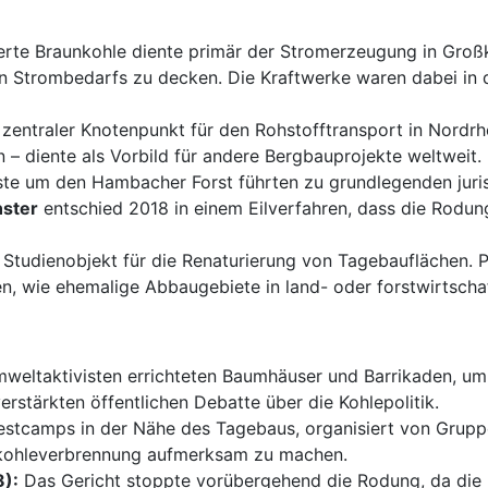
rte Braunkohle diente primär der Stromerzeugung in Großk
en Strombedarfs zu decken. Die Kraftwerke waren dabei in
traler Knotenpunkt für den Rohstofftransport in Nordrhein
 – diente als Vorbild für andere Bergbauprojekte weltweit.
te um den Hambacher Forst führten zu grundlegenden juri
ster
entschied 2018 in einem Eilverfahren, dass die Rodu
 Studienobjekt für die Renaturierung von Tagebauflächen. 
, wie ehemalige Abbaugebiete in land- oder forstwirtsch
weltaktivisten errichteten Baumhäuser und Barrikaden, um
erstärkten öffentlichen Debatte über die Kohlepolitik.
estcamps in der Nähe des Tagebaus, organisiert von Grup
unkohleverbrennung aufmerksam zu machen.
8):
Das Gericht stoppte vorübergehend die Rodung, da die 