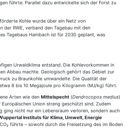
 führte. Parallel dazu entwickelte sich der Forst zu
eförderte Kohle wurde über ein Netz von
ahn der RWE, verband den Tagebau mit den
g des Tagebaus Hambach ist für 2030 geplant, was
mpfigen Urwaldklima entstand. Die Kohlevorkommen in
r den Abbau machte. Geologisch gehört das Gebiet zur
 Druck zu Braunkohle umwandelte. Die Qualität der
etwa 8 bis 10 Megajoule pro Kilogramm (MJ/kg) führt.
ltene Arten wie den
Mittelspecht
(
Dendrocopos medius
)
er Europäischen Union streng geschützt sind. Zudem
ng ging nicht nur ein Lebensraum verloren, sondern auch
Wuppertal Instituts für Klima, Umwelt, Energie
 CO₂ führte – sowohl durch die Freisetzung des im Boden