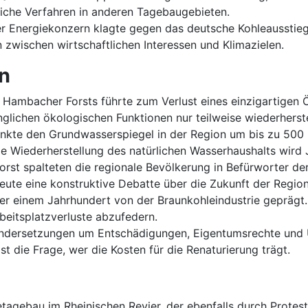
nliche Verfahren in anderen Tagebaugebieten.
 Energiekonzern klagte gegen das deutsche Kohleausstiegs
n zwischen wirtschaftlichen Interessen und Klimazielen.
n
 Hambacher Forsts führte zum Verlust eines einzigartigen
lichen ökologischen Funktionen nur teilweise wiederherste
te den Grundwasserspiegel in der Region um bis zu 500 
e Wiederherstellung des natürlichen Wasserhaushalts wird 
st spalteten die regionale Bevölkerung in Befürworter de
eute eine konstruktive Debatte über die Zukunft der Region
ber einem Jahrhundert von der Braunkohleindustrie geprägt
rbeitsplatzverluste abzufedern.
andersetzungen um Entschädigungen, Eigentumsrechte und 
die Frage, wer die Kosten für die Renaturierung trägt.
etagebau im Rheinischen Revier, der ebenfalls durch Prote