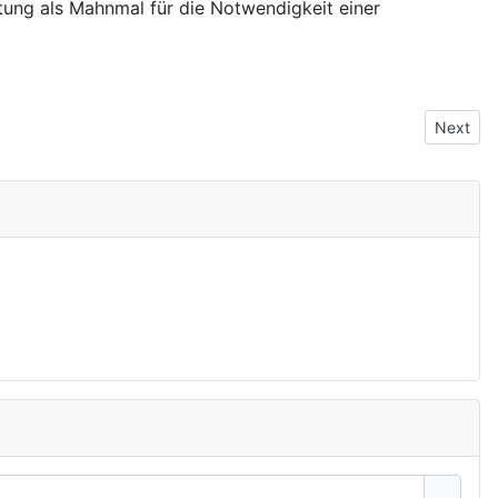
tung als Mahnmal für die Notwendigkeit einer
Next art
Next