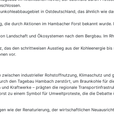
eschlossen.
unkohleabbaugebiet in Ostdeutschland, das ähnlich wie das
, die durch Aktionen im Hambacher Forst bekannt wurde. Di
von Landschaft und Ökosystemen nach dem Bergbau. Im Rhei
, das den schrittweisen Ausstieg aus der Kohleenergie bis 
nen vor.
e zwischen industrieller Rohstoffnutzung, Klimaschutz und 
 durch den Tagebau Hambach zerstört, um Braunkohle für d
 und Kraftwerke – prägten die regionale Transportinfrastru
r Forst zu einem Symbol für Umweltproteste, die die Debatt
en wie der Renaturierung, der wirtschaftlichen Neuausrich