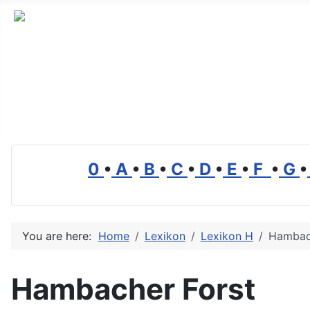
Alles Wissenswerte über Transport, Logistik und Mobilit
0
•
A
•
B
•
C
•
D
•
E
•
F
•
G
•
You are here:
Home
Lexikon
Lexikon H
Hambac
Hambacher Forst