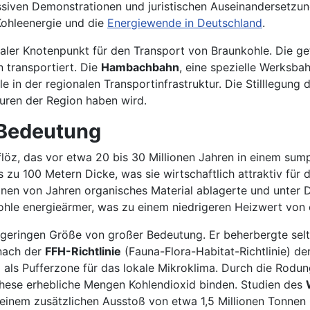
ven Demonstrationen und juristischen Auseinandersetzungen
Kohleenergie und die
Energiewende in Deutschland
.
raler Knotenpunkt für den Transport von Braunkohle. Die g
 transportiert. Die
Hambachbahn
, eine spezielle Werksb
e in der regionalen Transportinfrastruktur. Die Stilllegun
turen der Region haben wird.
 Bedeutung
flöz, das vor etwa 20 bis 30 Millionen Jahren in einem su
s zu 100 Metern Dicke, was sie wirtschaftlich attraktiv fü
lionen von Jahren organisches Material ablagerte und unter
ohle energieärmer, was zu einem niedrigeren Heizwert von 
v geringen Größe von großer Bedeutung. Er beherbergte se
 nach der
FFH-Richtlinie
(Fauna-Flora-Habitat-Richtlinie) d
d als Pufferzone für das lokale Mikroklima. Durch die Rodu
these erhebliche Mengen Kohlendioxid binden. Studien des
einem zusätzlichen Ausstoß von etwa 1,5 Millionen Tonnen