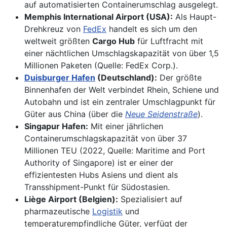
auf automatisierten Containerumschlag ausgelegt.
Memphis International Airport (USA):
Als Haupt-
Drehkreuz von
FedEx
handelt es sich um den
weltweit größten
Cargo Hub
für Luftfracht mit
einer nächtlichen Umschlagskapazität von über 1,5
Millionen Paketen (Quelle: FedEx Corp.).
Duisburger Hafen
(Deutschland):
Der größte
Binnenhafen der Welt verbindet Rhein, Schiene und
Autobahn und ist ein zentraler Umschlagpunkt für
Güter aus China (über die
Neue Seidenstraße
).
Singapur Hafen:
Mit einer jährlichen
Containerumschlagskapazität von über 37
Millionen TEU (2022, Quelle: Maritime and Port
Authority of Singapore) ist er einer der
effizientesten Hubs Asiens und dient als
Transshipment-Punkt für Südostasien.
Liège Airport (Belgien):
Spezialisiert auf
pharmazeutische
Logistik
und
temperaturempfindliche Güter, verfügt der