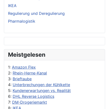
IKEA
Regulierung und Deregulierung
Pharmalogistik
Meistgelesen
1:
Amazon Flex
2:
Rhein-Herne-Kanal
3:
Brieftaube
4:
Unterbrechungen der Kühlkette
5:
Kundenerwartungen vs. Realität
6:
DHL Reverse Logistics
7:
DM-Drogeriemarkt
8:
IKEA