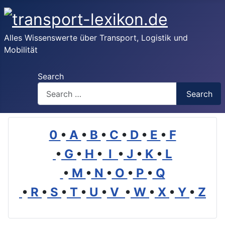
Alles Wissenswerte über Transport, Logistik und
Mobilität
Search
Search
0
•
A
•
B
•
C
•
D
•
E
•
F
•
G
•
H
•
I
•
J
•
K
•
L
•
M
•
N
•
O
•
P
•
Q
•
R
•
S
•
T
•
U
•
V
•
W
•
X
•
Y
•
Z