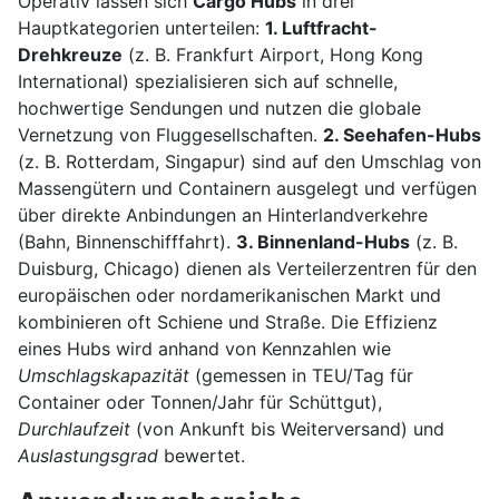
Operativ lassen sich
Cargo Hubs
in drei
Hauptkategorien unterteilen:
1. Luftfracht-
Drehkreuze
(z. B. Frankfurt Airport, Hong Kong
International) spezialisieren sich auf schnelle,
hochwertige Sendungen und nutzen die globale
Vernetzung von Fluggesellschaften.
2. Seehafen-Hubs
(z. B. Rotterdam, Singapur) sind auf den Umschlag von
Massengütern und Containern ausgelegt und verfügen
über direkte Anbindungen an Hinterlandverkehre
(Bahn, Binnenschifffahrt).
3. Binnenland-Hubs
(z. B.
Duisburg, Chicago) dienen als Verteilerzentren für den
europäischen oder nordamerikanischen Markt und
kombinieren oft Schiene und Straße. Die Effizienz
eines Hubs wird anhand von Kennzahlen wie
Umschlagskapazität
(gemessen in TEU/Tag für
Container oder Tonnen/Jahr für Schüttgut),
Durchlaufzeit
(von Ankunft bis Weiterversand) und
Auslastungsgrad
bewertet.