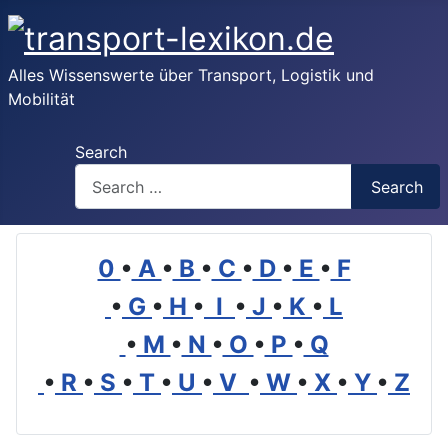
Alles Wissenswerte über Transport, Logistik und
Mobilität
Search
Search
0
•
A
•
B
•
C
•
D
•
E
•
F
•
G
•
H
•
I
•
J
•
K
•
L
•
M
•
N
•
O
•
P
•
Q
•
R
•
S
•
T
•
U
•
V
•
W
•
X
•
Y
•
Z