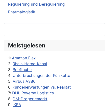
Regulierung und Deregulierung
Pharmalogistik
Meistgelesen
1:
Amazon Flex
2:
Rhein-Herne-Kanal
3:
Brieftaube
4:
Unterbrechungen der Kühlkette
5:
Airbus A380
6:
Kundenerwartungen vs. Realität
7:
DHL Reverse Logistics
8:
DM-Drogeriemarkt
9:
IKEA