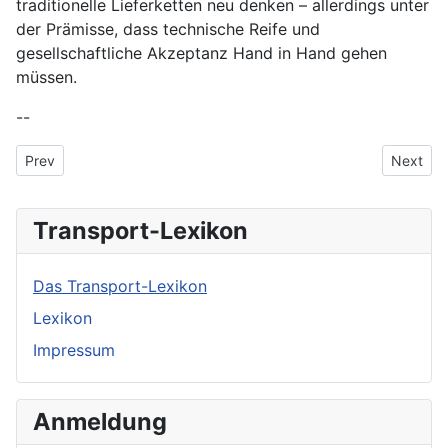
traditionelle Lieferketten neu denken – allerdings unter
der Prämisse, dass technische Reife und
gesellschaftliche Akzeptanz Hand in Hand gehen
müssen.
--
Previous article: Agri-Food-Supply-Chain
Next art
Prev
Next
Transport-Lexikon
Das Transport-Lexikon
Lexikon
Impressum
Anmeldung